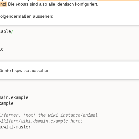
anz!
Die
vhosts
sind also alle identisch konfiguriert.
 folgendermaßen aussehen:
lable
/
e

önnte bspw. so aussehen:
ain.example

ample

i/farmer, *not* the wiki instance/animal
wikifarm/wiki.domain.example here!
uwiki-master
