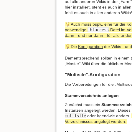
auf alle anderen Wikis in der „Farm“ 
hier installiert, steht es auch in all
fehlt es auch in allen anderen Wikis!
Auch muss bspw. eine für die Ko
notwendige
.htaccess
-Datei im Ve
dann - und nur dann - für alle ander
Die
Konfiguration
der Wikis - und
Dementsprechend sollten in einem zw
„Master“-Wiki über die üblichen Mec
"Multisite"-Konfiguration
Die Vorbereitungen für die „Multisid
Stammverzeichnis anlegen
Zunächst muss ein
Stammverzeich
Instanzen angelegt werden. Dieses
multisite
oder irgendwie anders.
Verzeichnisses angelegt werden.