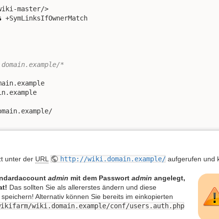
iki-master/>

s
 +SymLinksIfOwnerMatch

.domain.example/*
ain.example

n.example

main.example/

zt unter der
URL
http://wiki.domain.example/
aufgerufen und k
tandardaccount
admin
mit dem Passwort
admin
angelegt,
at!
Das sollten Sie als allererstes ändern und diese
speichern! Alternativ können Sie bereits im einkopierten
wikifarm/wiki.domain.example/conf/users.auth.php