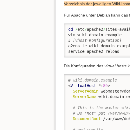
Verzeichnis der jeweiligen Wiki-Inst
Für Apache unter Debian kann das
cd
/
etc
/
apache2
/
sites-avai
vim
# [vhost-Konfiguration]
a2ensite wiki.domain.exampl
service apache2 reload
Die Konfiguration des
virtual hosts
k
# wiki.domain.example
<
VirtualHost
 *:
80
>

ServerAdmin
 webmaster@dom
ServerName
 wiki.domain.ex
# This is the master wik
# Do *not* put /var/www/
DocumentRoot
 /var/www/dok
# mod_rewrite