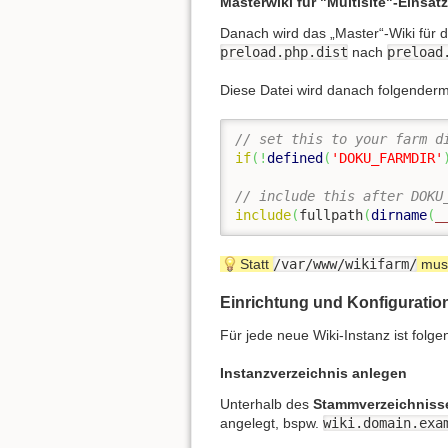
Masterwiki für "Multisite"-Einsat
Danach wird das „Master“-Wiki für de
preload.php.dist
nach
preload
Diese Datei wird danach folgenderm
// set this to your farm d
if
(
!
defined
(
'DOKU_FARMDIR'
// include this after DOKU
include
(
fullpath
(
dirname
(
_
Statt
/var/www/wikifarm/
muss
Einrichtung und Konfiguration
Für jede neue Wiki-Instanz ist fol
Instanzverzeichnis anlegen
Unterhalb des
Stammverzeichniss
angelegt, bspw.
wiki.domain.exa