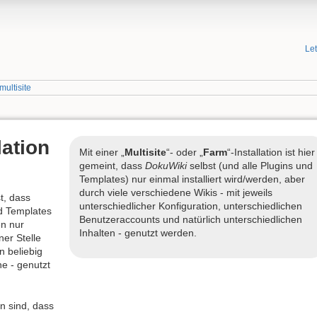
Le
multisite
lation
Mit einer „
Multisite
“- oder „
Farm
“-Installation ist hier
gemeint, dass
DokuWiki
selbst (und alle Plugins und
Templates) nur einmal installiert wird/werden, aber
durch viele verschiedene Wikis - mit jeweils
st, dass
unterschiedlicher Konfiguration, unterschiedlichen
nd Templates
Benutzeraccounts und natürlich unterschiedlichen
en nur
Inhalten - genutzt werden.
ner Stelle
 beliebig
ne - genutzt
on sind, dass