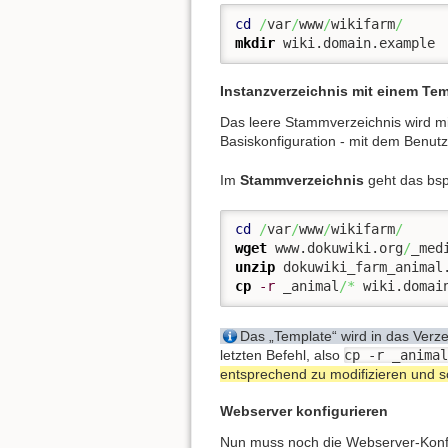
cd
/
var
/
www
/
wikifarm
/
mkdir
 wiki.domain.example
Instanzverzeichnis mit einem Tem
Das leere Stammverzeichnis wird m
Basiskonfiguration - mit dem Benu
Im
Stammverzeichnis
geht das bs
cd
/
var
/
www
/
wikifarm
/
wget
 www.dokuwiki.org
/
_med
unzip
cp
-r
 _animal
/*
 wiki.domai
Das „Template“ wird in das Verz
letzten Befehl, also
cp -r _animal
entsprechend zu modifizieren und so
Webserver konfigurieren
Nun muss noch die Webserver-Konfi