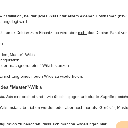
e
-Installation, bei der jedes Wiki unter einem eigenen Hostnamen (bzw. 
i angelegt wird.
2x unter Debian zum Einsatz; es wird aber
nicht
das Debian-Paket vo
en:
n des „Master“-Wikis
nfiguration
n der „nachgeordneten“ Wiki-Instanzen
er Einrichtung eines neuen Wikis zu wiederholen.
n des "Master"-Wikis
okuWiki
eingerichtet und - wie üblich - gegen unbefugte Zugriffe gesich
iki-Instanz betrieben werden oder aber auch nur als „Gerüst“ („Master“
onfiguration zu beachten, dass sich manche Änderungen hier