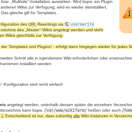
bzw. „Multisite“-Installation auswirken. Wird bspw. ein Plugin
en anderen Wikis zur Verfügung; wird es wieder deinstalliert,
 Das gleiche gilt für Templates.
nfiguration des
URL
Rewritings via
userewrite
rzeichnis des „Master“-Wikis angelegt werden und steht
en Wikis gleichfalls zur Verfügung.
 der Templates und Plugins! - erfolgt dann hingegen wieder für jedes Wi
eiten Schritt alle in irgendeinem Wiki erforderlichen oder erwünscht
hanismen installiert werden.
e“-Konfiguration sind recht einfach:
nis
angelegt werden, unterhalb dessen später die einzelnen Verzeichnis
 Verzeichnis kann bspw.
/var/www/wikifarm/
heißen oder auch
/hom
Entscheidend ist nur, dass zukünftig
alle
Wiki-Instanzen in Verzeichn