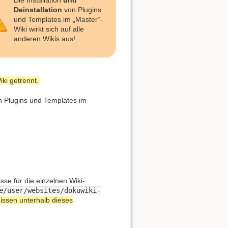
Die Installation
und
Deinstallation
von Plugins
und Templates im „Master“-
Wiki wirkt sich auf alle
anderen Wikis aus!
ki getrennt.
en Plugins und Templates im
se für die einzelnen Wiki-
e/user/websites/dokuwiki-
issen unterhalb dieses