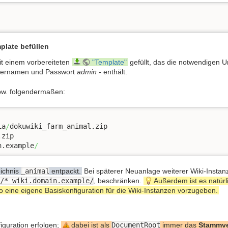
plate befüllen
it einem vorbereiteten
"Template"
gefüllt, das die notwendigen U
tzernamen und Passwort
admin
- enthält.
pw. folgendermaßen:
ia
/
n.example
/
eichnis
_animal
entpackt.
Bei späterer Neuanlage weiterer Wiki-Insta
/* wiki.domain.example/
, beschränken.
Außerdem ist es natürl
 eine eigene Basiskonfiguration für die Wiki-Instanzen vorzugeben.
guration erfolgen;
dabei ist als
DocumentRoot
immer das
Stammve