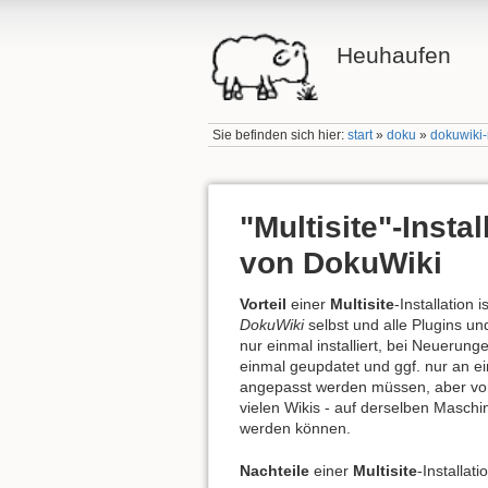
Heuhaufen
Sie befinden sich hier:
start
»
doku
»
dokuwiki-
"Multisite"-Instal
von DokuWiki
Vorteil
einer
Multisite
-Installation i
DokuWiki
selbst und alle Plugins u
nur einmal installiert, bei Neuerung
einmal geupdatet und ggf. nur an ei
angepasst werden müssen, aber von
vielen Wikis - auf derselben Maschi
werden können.
Nachteile
einer
Multisite
-Installati