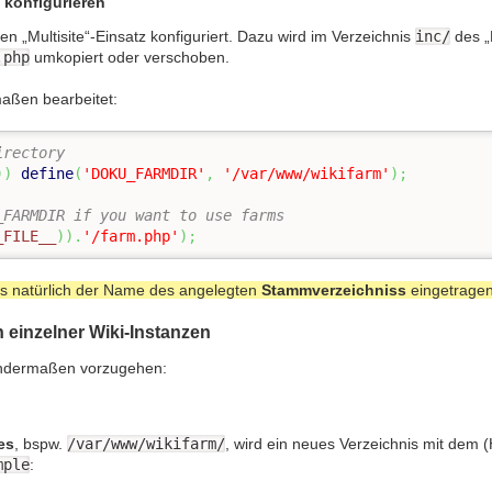
z konfigurieren
n „Multisite“-Einsatz konfiguriert. Dazu wird im Verzeichnis
inc/
des „
.php
umkopiert oder verschoben.
aßen bearbeitet:
irectory
)
)
define
(
'DOKU_FARMDIR'
,
'/var/www/wikifarm'
)
;
_FARMDIR if you want to use farms
_FILE__
)
)
.
'/farm.php'
)
;
 natürlich der Name des angelegten
Stammverzeichniss
eingetrage
 einzelner Wiki-Instanzen
gendermaßen vorzugehen:
es
, bspw.
/var/www/wikifarm/
, wird ein neues Verzeichnis mit dem
mple
: