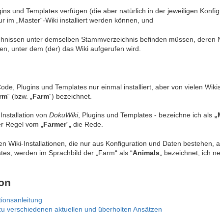
gins und Templates verfügen (die aber natürlich in der jeweiligen Konfi
r im „Master“-Wiki installiert werden können, und
zeichnissen unter demselben Stammverzeichnis befinden müssen, der
n, unter dem (der) das Wiki aufgerufen wird.
ode, Plugins und Templates nur einmal installiert, aber von vielen Wiki
arm
“ (bzw. „
Farm
“) bezeichnet.
Installation von
DokuWiki
, Plugins und Templates - bezeichne ich als
„
der Regel vom „
Farmer
“„ die Rede.
 Wiki-Installationen, die nur aus Konfiguration und Daten bestehen, a
tes, werden im Sprachbild der „Farm“ als “
Animals
„ bezeichnet; ich 
ion
tionsanleitung
 zu verschiedenen aktuellen und überholten Ansätzen