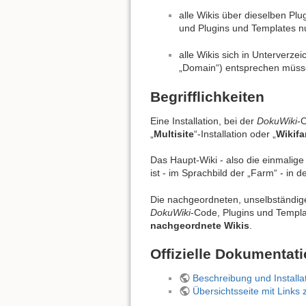
alle Wikis über dieselben Plu
und Plugins und Templates nu
alle Wikis sich in Unterver
„Domain“) entsprechen müsse
Begrifflichkeiten
Eine Installation, bei der
DokuWiki
-C
„
Multisite
“-Installation oder „
Wikif
Das Haupt-Wiki - also die einmalige 
ist - im Sprachbild der „Farm“ - in 
Die nachgeordneten, unselbständigen
DokuWiki
-Code, Plugins und Templa
nachgeordnete Wikis
.
Offizielle Dokumentat
Beschreibung und Installa
Übersichtsseite mit Links