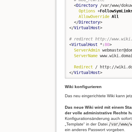
  <
Directory
 /var/www/dokuw
Options
 +
FollowSymLink
AllowOverride
All
  </
Directory
>

</
VirtualHost
>

# redirect http://www.wiki
<
VirtualHost
 *:
80
>

ServerAdmin
 webmaster@dom
ServerName
 www.wiki.domai
Redirect
 / http://wiki.do
</
VirtualHost
>
Wiki konfigurieren
Das neu eingerichtete Wiki kann jet
Das neue Wiki wird mit einem S
der volle administrative Rechte h
Konfigurationsänderung auch sofort 
„Template“ in der Datei
/var/www/
ein anderes Passwort vorgeben.