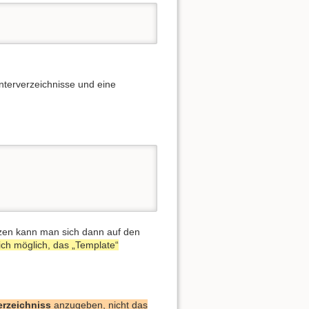
nterverzeichnisse und eine
nzen kann man sich dann auf den
ich möglich, das „Template“
rzeichniss
anzugeben,
nicht
das